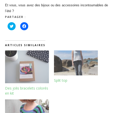
Et vous, vous avez des bijoux ou des accessoires incontournables de
l’été ?
PARTAGER :
Cliquez
Cliquez
pour
pour
partager
partager
sur
sur
Twitter(ouvre
Facebook(ouvre
dans
dans
une
une
ARTICLES SIMILAIRES
nouvelle
nouvelle
fenêtre)
fenêtre)
Split top
Des jolis bracelets colorés
en kit