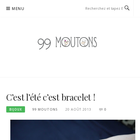
Aller
MENU
au
contenu
99 MOUTONS
BLOG TRICOT, COUTURE ET DIY À TENDANCE UPCYCLING
C’est l’été c’est bracelet !
BIJOUX
99 MOUTONS
20 AOÛT 2013
0