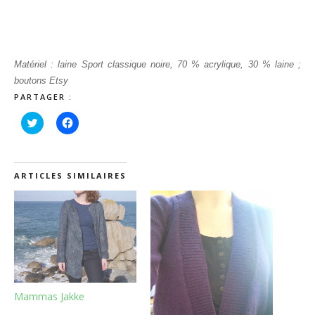
Matériel : laine Sport classique noire, 70 % acrylique, 30 % laine ;
boutons Etsy
PARTAGER :
Cliquez
Cliquez
pour
pour
partager
partager
sur
sur
Twitter(ouvre
Facebook(ouvre
dans
dans
une
une
ARTICLES SIMILAIRES
nouvelle
nouvelle
fenêtre)
fenêtre)
Mammas Jakke