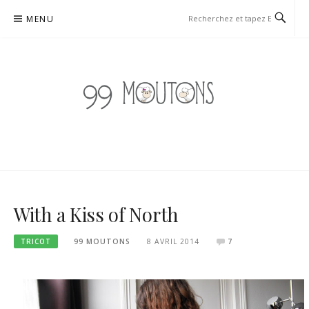
Aller
MENU
au
contenu
99 MOUTONS
BLOG TRICOT, COUTURE ET DIY À TENDANCE UPCYCLING
With a Kiss of North
TRICOT
99 MOUTONS
8 AVRIL 2014
7