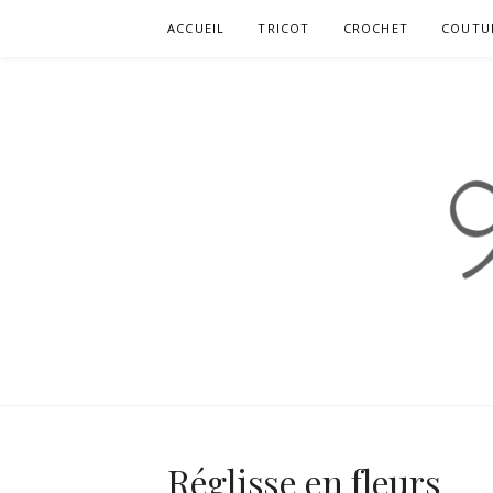
Aller
ACCUEIL
TRICOT
CROCHET
COUTU
au
contenu
99 MOUTON
BLOG TRICOT, COUTURE ET DIY À TENDANC
Réglisse en fleurs