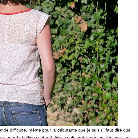
ande difficulté, même pour la débutante que je suis (il faut dire que
ère pour la hotline couture). Mes seuls problèmes ont été avec ma