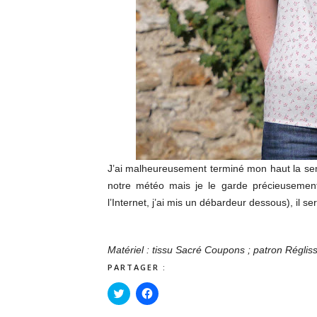
J’ai malheureusement terminé mon haut la sema
notre météo mais je le garde précieusement 
l
’Internet, j
’ai mis un débardeur dessous)
, il se
Matériel : tissu Sacré Coupons ; patron Régl
PARTAGER :
Cliquez
Cliquez
pour
pour
partager
partager