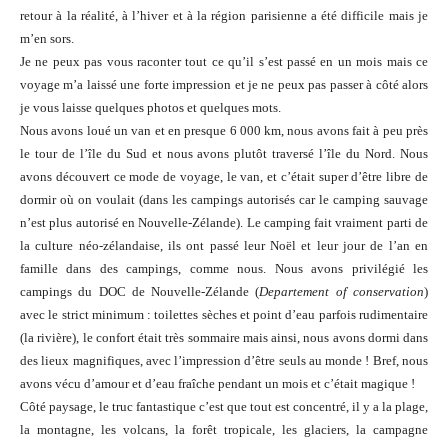
retour à la réalité, à l’hiver et à la région parisienne a été difficile mais je
m’en sors.
Je ne peux pas vous raconter tout ce qu’il s’est passé en un mois mais ce
voyage m’a laissé une forte impression et je ne peux pas passer à côté alors
je vous laisse quelques photos et quelques mots.
Nous avons loué un van et en presque 6 000 km, nous avons fait à peu près
le tour de l’île du Sud et nous avons plutôt traversé l’île du Nord. Nous
avons découvert ce mode de voyage, le van, et c’était super d’être libre de
dormir où on voulait (dans les campings autorisés car le camping sauvage
n’est plus autorisé en Nouvelle-Zélande). Le camping fait vraiment parti de
la culture néo-zélandaise, ils ont passé leur Noël et leur jour de l’an en
famille dans des campings, comme nous. Nous avons privilégié les
campings du DOC de Nouvelle-Zélande (
Departement of conservation
)
avec le strict minimum : toilettes sèches et point d’eau parfois rudimentaire
(la rivière), le confort était très sommaire mais ainsi, nous avons dormi dans
des lieux magnifiques, avec l’impression d’être seuls au monde ! Bref, nous
avons vécu d’amour et d’eau fraîche pendant un mois et c’était magique !
Côté paysage, le truc fantastique c’est que tout est concentré, il y a la plage,
la montagne, les volcans, la forêt tropicale, les glaciers, la campagne