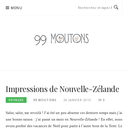
Aller
MENU
au
contenu
99 MOUTONS
BLOG TRICOT, COUTURE ET DIY À TENDANCE UPCYCLING
Impressions de Nouvelle-Zélande
VOYAGES
99 MOUTONS
26 JANVIER 2015
3
Salut, salut, me revoilà ! J’ai été un peu absente ces derniers temps mais j’ai
une bonne raison : j’ai passé un mois en Nouvelle-Zélande ! En effet, nous
avons profité des vacances de Noël pour partir à l’autre bout de la Terre. Le