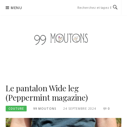
Aller
MENU
au
contenu
99 MOUTONS
BLOG TRICOT, COUTURE ET DIY À TENDANCE UPCYCLING
Le pantalon Wide leg
(Peppermint magazine)
COUTURE
99 MOUTONS
24 SEPTEMBRE 2024
0